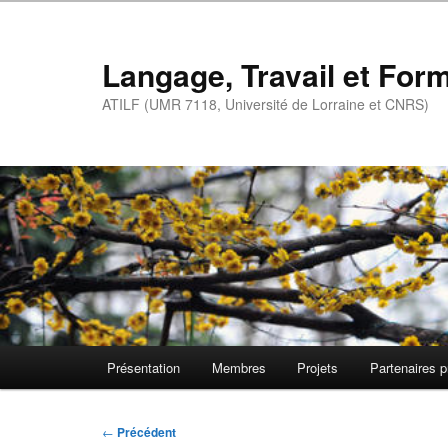
Aller
au
contenu
Langage, Travail et For
principal
ATILF (UMR 7118, Université de Lorraine et CNRS)
Menu
Présentation
Membres
Projets
Partenaires p
principal
Navigation
←
Précédent