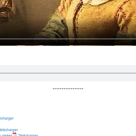
*****************
écharger
r
élécharger
s visées
Télécharger