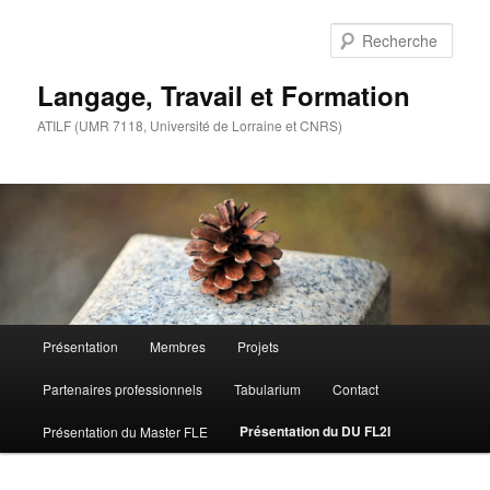
Aller
au
Rech
contenu
principal
Langage, Travail et Formation
ATILF (UMR 7118, Université de Lorraine et CNRS)
Menu
Présentation
Membres
Projets
principal
Partenaires professionnels
Tabularium
Contact
Présentation du DU FL2I
Présentation du Master FLE