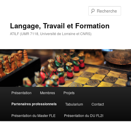
Aller
au
Rech
contenu
principal
Langage, Travail et Formation
ATILF (UMR 7118, Université de Lorraine et CNRS)
Menu
Présentation
Membres
Projets
principal
Partenaires professionnels
Tabularium
Contact
Présentation du Master FLE
Présentation du DU FL2I