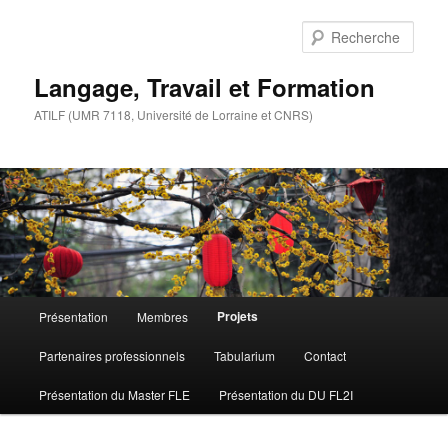
Aller
au
Rech
contenu
principal
Langage, Travail et Formation
ATILF (UMR 7118, Université de Lorraine et CNRS)
Menu
Projets
Présentation
Membres
principal
Partenaires professionnels
Tabularium
Contact
Présentation du Master FLE
Présentation du DU FL2I