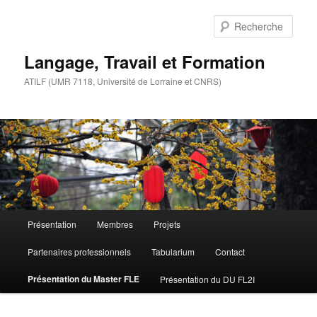
Aller
au
Rech
contenu
principal
Langage, Travail et Formation
ATILF (UMR 7118, Université de Lorraine et CNRS)
Menu
Présentation
Membres
Projets
principal
Partenaires professionnels
Tabularium
Contact
Présentation du Master FLE
Présentation du DU FL2I