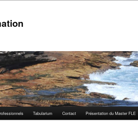
mation
rofessionnels
Tabularium
Contact
Présentation du Master FLE