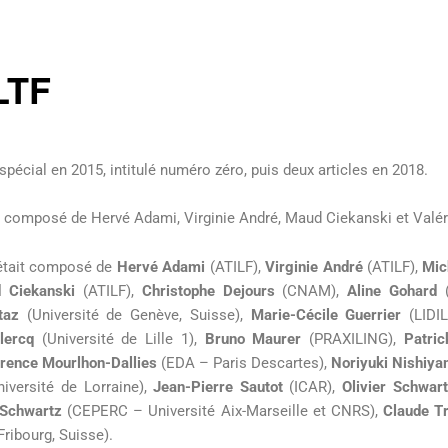
LTF
pécial en 2015, intitulé numéro zéro, puis deux articles en 2018.
t composé de Hervé Adami, Virginie André, Maud Ciekanski et Valé
tait composé de
Hervé Adami
(ATILF),
Virginie André
(ATILF),
Mic
 Ciekanski
(ATILF),
Christophe Dejours
(CNAM),
Aline Gohard
(
taz
(Université de Genève, Suisse),
Marie-Cécile Guerrier
(LIDI
lercq
(Université de Lille 1),
Bruno Maurer
(PRAXILING),
Patri
orence Mourlhon-Dallies
(EDA – Paris Descartes),
Noriyuki Nishiy
iversité de Lorraine),
Jean-Pierre Sautot
(ICAR),
Olivier Schwar
 Schwartz
(CEPERC – Université Aix-Marseille et CNRS),
Claude T
Fribourg, Suisse).