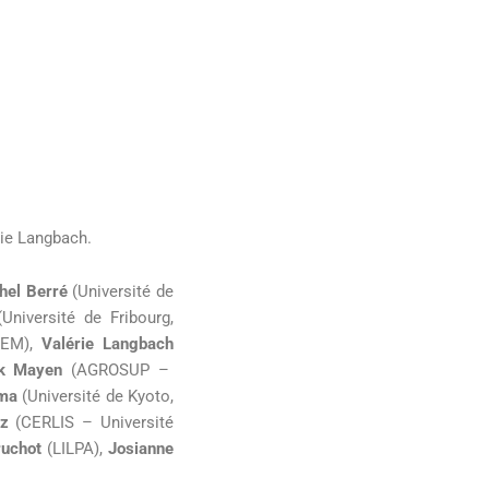
rie Langbach.
hel Berré
(Université de
Université de Fribourg,
LEM),
Valérie Langbach
ck Mayen
(AGROSUP –
ama
(Université de Kyoto,
tz
(CERLIS – Université
ruchot
(LILPA),
Josianne