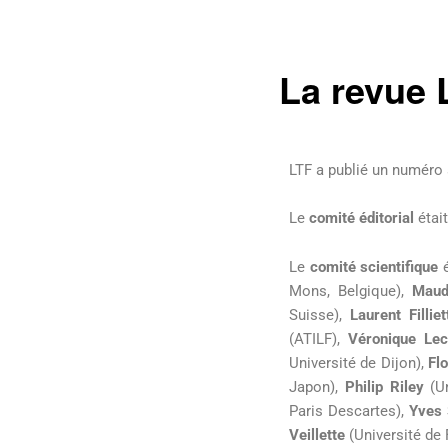
des
articles
La revue 
LTF a publié un numéro s
Le
comité éditorial
étai
Le
comité scientifique
é
Mons, Belgique),
Maud
Suisse),
Laurent Filliet
(ATILF),
Véronique Lec
Université de Dijon),
Fl
Japon),
Philip Riley
(Un
Paris Descartes),
Yves
Veillette
(Université de 