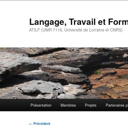
Aller
au
contenu
Langage, Travail et For
principal
ATILF (UMR 7118, Université de Lorraine et CNRS)
Menu
Présentation
Membres
Projets
Partenaires p
principal
Navigation
←
Précédent